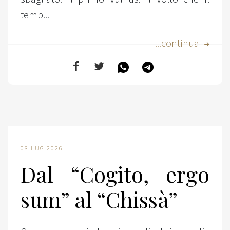
temp...
...continua
08 LUG 2026
Dal “Cogito, ergo
sum” al “Chissà”