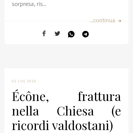
sorpresa, ris...
...continua
02 LUG 2026
Écône, frattura
nella Chiesa (e
ricordi valdostani)