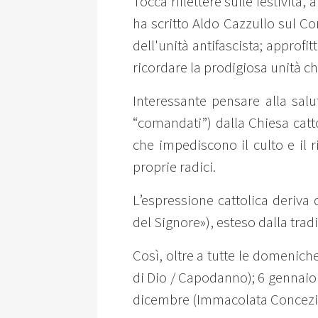
Tocca riflettere sulle festività,
ha scritto Aldo Cazzullo sul Co
dell'unità antifascista; approfi
ricordare la prodigiosa unità c
Interessante pensare alla salut
“comandati”) dalla Chiesa cattol
che impediscono il culto e il 
proprie radici.
L’espressione cattolica deriva 
del Signore»), esteso dalla trad
Così, oltre a tutte le domenich
di Dio / Capodanno); 6 gennaio (
dicembre (Immacolata Concezio