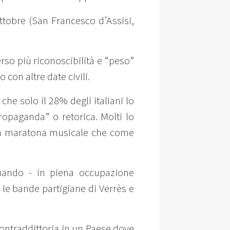
 ottobre (San Francesco d’Assisi,
perso più riconoscibilità e “peso”
 con altre date civili.
he solo il 28% degli italiani lo
opaganda” o retorica. Molti lo
na maratona musicale che come
quando - in piena occupazione
- le bande partigiane di Verrès e
contraddittoria in un Paese dove