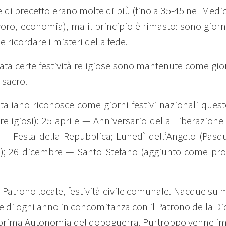
e di precetto erano molte di più (fino a 35-45 nel Med
avoro, economia), ma il principio è rimasto: sono gior
e ricordare i misteri della fede.
ata certe festività religiose sono mantenute come gior
 sacro.
 italiano riconosce come giorni festivi nazionali ques
 religiosi): 25 aprile — Anniversario della Liberazio
o — Festa della Repubblica; Lunedì dell’Angelo (Pasq
ua); 26 dicembre — Santo Stefano (aggiunto come pr
o Patrono locale, festività civile comunale. Nacque su m
re di ogni anno in concomitanza con il Patrono della D
a prima Autonomia del dopoguerra. Purtroppo venne 