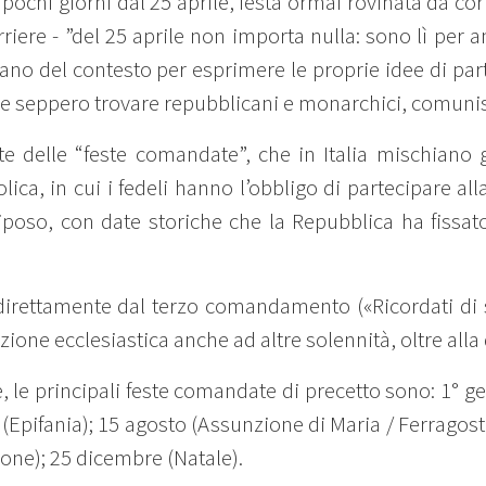
 a pochi giorni dal 25 aprile, festa ormai rovinata da cor
rriere - ”del 25 aprile non importa nulla: sono lì per 
ttano del contesto per esprimere le proprie idee di pa
he seppero trovare repubblicani e monarchici, comunisti
e delle “feste comandate”, che in Italia mischiano gi
ica, in cui i fedeli hanno l’obbligo di partecipare al
riposo, con date storiche che la Repubblica ha fiss
direttamente dal terzo comandamento («Ricordati di sa
izione ecclesiastica anche ad altre solennità, oltre all
e, le principali feste comandate di precetto sono: 1°
Epifania); 15 agosto (Assunzione di Maria / Ferragosto
ne); 25 dicembre (Natale).