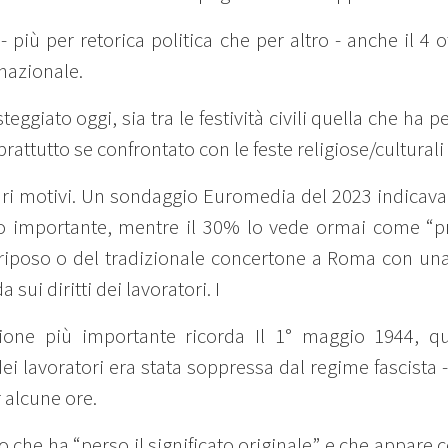
 - più per retorica politica che per altro - anche il 4
 nazionale.
teggiato oggi, sia tra le festività civili quella che ha 
prattutto se confrontato con le feste religiose/culturali o
ri motivi. Un sondaggio Euromedia del 2023 indicava c
ro importante, mentre il 30% lo vede ormai come “pr
 riposo o del tradizionale concertone a Roma con u
ui diritti dei lavoratori. I
zione più importante ricorda Il 1° maggio 1944, 
ei lavoratori era stata soppressa dal regime fascista 
 alcune ore.
o che ha “perso il significato originale” e che appare 