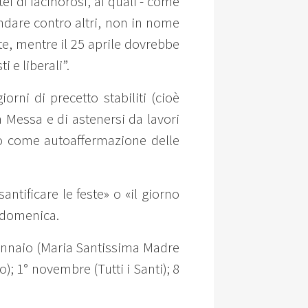
tei di facinorosi, ai quali - come
andare contro altri, non in nome
rte, mentre il 25 aprile dovrebbe
 e liberali”.
orni di precetto stabiliti (cioè
la Messa e di astenersi da lavori
ato come autoaffermazione delle
ntificare le feste» o «il giorno
a domenica.
 gennaio (Maria Santissima Madre
); 1° novembre (Tutti i Santi); 8