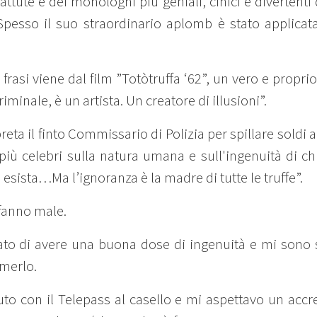
ttute e dei monologhi più geniali, cinici e divertenti
 Spesso il suo straordinario aplomb è stato applicata
 frasi viene dal film ”Totòtruffa ‘62”, un vero e prop
riminale, è un artista. Un creatore di illusioni”.
reta il finto Commissario di Polizia per spillare sold
iù celebri sulla natura umana e sull'ingenuità di chi 
esista…Ma l’ignoranza è la madre di tutte le truffe”.
 fanno male.
o di avere una buona dose di ingenuità e mi sono sen
merlo.
o con il Telepass al casello e mi aspettavo un accre