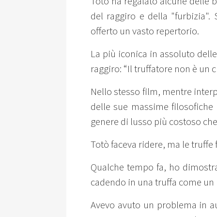
Totò ha regalato alcune delle ba
del raggiro e della "furbizia".
offerto un vasto repertorio.
La più iconica in assoluto delle
raggiro: “Il truffatore non è un c
Nello stesso film, mentre interp
delle sue massime filosofiche p
genere di lusso più costoso che 
Totò faceva ridere, ma le truffe
Qualche tempo fa, ho dimostrat
cadendo in una truffa come un 
Avevo avuto un problema in aut