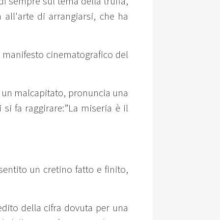
 di sempre sul tema della truffa,
 all'arte di arrangiarsi, che ha
rio manifesto cinematografico del
i a un malcapitato, pronuncia una
si fa raggirare:”La miseria è il
tito un cretino fatto e finito,
dito della cifra dovuta per una