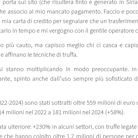
 porta sul sito (che risulterà finto e generato in Siri
che associo al mio mancato pagamento. Faccio e poco
 mia carta di credito per segnalare che un trasferiment
carlo in tempo e mi vergogno con il gentile operatore c
lo più cauto, ma capisco meglio chi ci casca e capi
e affinano le tecniche di truffa.
 si stanno moltiplicando in modo preoccupante. In
, spinto anche dall’uso sempre più sofisticato dell
2022-2024) sono stati sottratti oltre 559 milioni di euro c
14 milioni nel 2022 a 181 milioni nel 2024 (+58%).
ta ulteriore: +230% in alcuni settori, con truffe lega
ie che hanno colpito oltre 1,2 milioni di persone per d