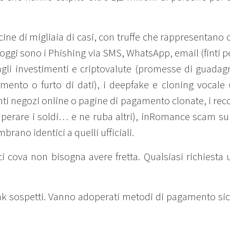
cine di migliaia di casi, con truffe che rappresentano ol
e oggi sono i Phishing via SMS, WhatsApp, email (finti
agli investimenti e criptovalute (promesse di guadagni
ento o furto di dati), i deepfake e cloning vocale
nti negozi online o pagine di pagamento clonate, i rec
perare i soldi… e ne ruba altri), inRomance scam sui 
rano identici a quelli ufficiali.
ci cova non bisogna avere fretta. Qualsiasi richiesta u
nk sospetti. Vanno adoperati metodi di pagamento sicu