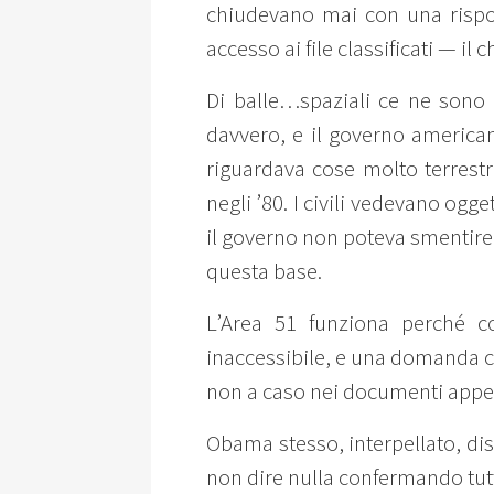
chiudevano mai con una rispos
accesso ai file classificati — il
Di balle…spaziali ce ne sono 
davvero, e il governo american
riguardava cose molto terrestri
negli ’80. I civili vedevano ogg
il governo non poteva smentire n
questa base.
L’Area 51 funziona perché com
inaccessibile, e una domanda c
non a caso nei documenti appen
Obama stesso, interpellato, dis
non dire nulla confermando tut