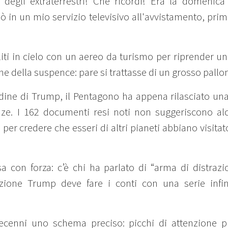
degli extraterrestri! Che ricordi! Era la domenica
ndò in un mio servizio televisivo all'avvistamento, pri
ti in cielo con un aereo da turismo per riprender un
e della suspence: pare si trattasse di un grosso pallone
ine di Trump, il Pentagono ha appena rilasciato una 
anze. I 162 documenti resi noti non suggeriscono al
 per credere che esseri di altri pianeti abbiano visitat
sa con forza: c’è chi ha parlato di “arma di distrazi
ione Trump deve fare i conti con una serie infin
cenni uno schema preciso: picchi di attenzione pu