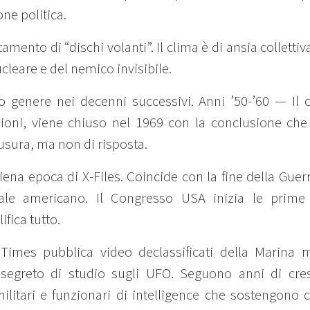
ne politica.
stamento di “dischi volanti”. Il clima è di ansia collett
ucleare e del nemico invisibile.
 genere nei decenni successivi. Anni ’50-’60 — Il ci
zioni, viene chiuso nel 1969 con la conclusione ch
sura, ma non di risposta.
iena epoca di X-Files. Coincide con la fine della Guer
riale americano. Il Congresso USA inizia le prime 
fica tutto.
Times pubblica video declassificati della Marina m
segreto di studio sugli UFO. Seguono anni di cres
litari e funzionari di intelligence che sostengono 