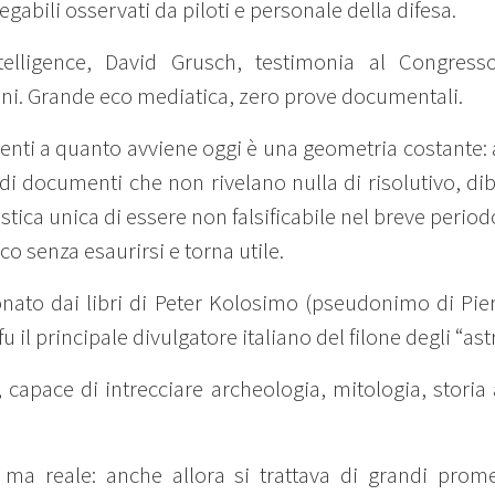
abili osservati da piloti e personale della difesa.
Intelligence, David Grusch, testimonia al Congres
ni. Grande eco mediatica, zero prove documentali.
ti a quanto avviene oggi è una geometria costante:
 di documenti che non rivelano nulla di risolutivo, dib
istica unica di essere non falsificabile nel breve per
co senza esaurirsi e torna utile.
onato dai libri di Peter Kolosimo (pseudonimo di Pie
fu il principale divulgatore italiano del filone degli “ast
, capace di intrecciare archeologia, mitologia, stori
le ma reale: anche allora si trattava di grandi prom