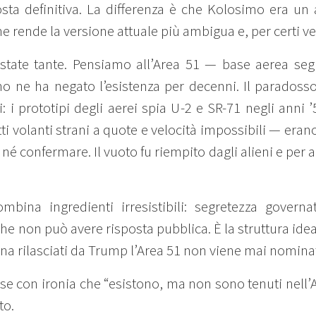
ta definitiva. La differenza è che Kolosimo era un
 che rende la versione attuale più ambigua e, per certi ve
state tante. Pensiamo all’Area 51 — base aerea se
o ne ha negato l’esistenza per decenni. Il paradosso
: i prototipi degli aerei spia U-2 e SR-71 negli anni 
etti volanti strani a quote e velocità impossibili — eran
é confermare. Il vuoto fu riempito dagli alieni e per a
bina ingredienti irresistibili: segretezza governat
he non può avere risposta pubblica. È la struttura id
a rilasciati da Trump l’Area 51 non viene mai nomina
se con ironia che “esistono, ma non sono tenuti nell’Ar
to.