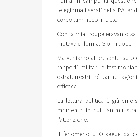
Torna in campo la questione 
telegiornali serali della RAI a
corpo luminoso in cielo.
Con la mia troupe eravamo sali
mutava di forma. Giorni dopo fin
Ma veniamo al presente: su ord
rapporti militari e testimoni
extraterrestri, né danno ragioni
efficace.
La lettura politica è già emer
momento in cui l’amministraz
l’attenzione.
Il fenomeno UFO segue da de